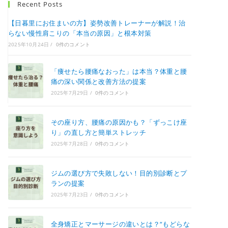
Recent Posts
【日暮里にお住まいの方】姿勢改善トレーナーが解説！治
らない慢性肩こりの「本当の原因」と根本対策
2025年10月24日
/
0件のコメント
「痩せたら腰痛なおった」は本当？体重と腰
痛の深い関係と改善方法の提案
2025年7月29日
/
0件のコメント
その座り方、腰痛の原因かも？「ずっこけ座
り」の直し方と簡単ストレッチ
2025年7月28日
/
0件のコメント
ジムの選び方で失敗しない！目的別診断とプ
ランの提案
2025年7月23日
/
0件のコメント
全身矯正とマーサージの違いとは？“もどらな