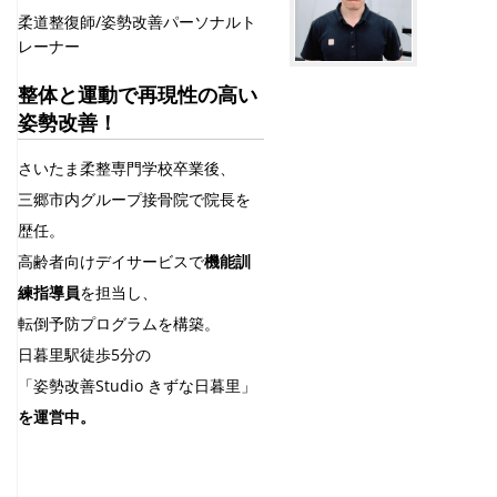
柔道整復師/姿勢改善パーソナルト
レーナー
整体と運動で再現性の高い
姿勢改善！
さいたま柔整専門学校卒業後、
三郷市内グループ接骨院で院長を
歴任。
高齢者向けデイサービスで
機能訓
練指導員
を担当し、
転倒予防プログラムを構築。
日暮里駅徒歩5分の
「姿勢改善Studio きずな日暮里」
を運営中。