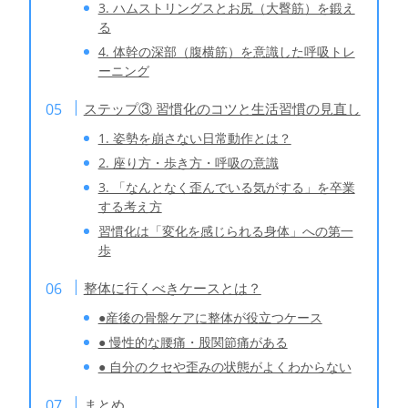
3. ハムストリングスとお尻（大臀筋）を鍛え
る
4. 体幹の深部（腹横筋）を意識した呼吸トレ
ーニング
ステップ③ 習慣化のコツと生活習慣の見直し
1. 姿勢を崩さない日常動作とは？
2. 座り方・歩き方・呼吸の意識
3. 「なんとなく歪んでいる気がする」を卒業
する考え方
習慣化は「変化を感じられる身体」への第一
歩
整体に行くべきケースとは？
●産後の骨盤ケアに整体が役立つケース
● 慢性的な腰痛・股関節痛がある
● 自分のクセや歪みの状態がよくわからない
まとめ