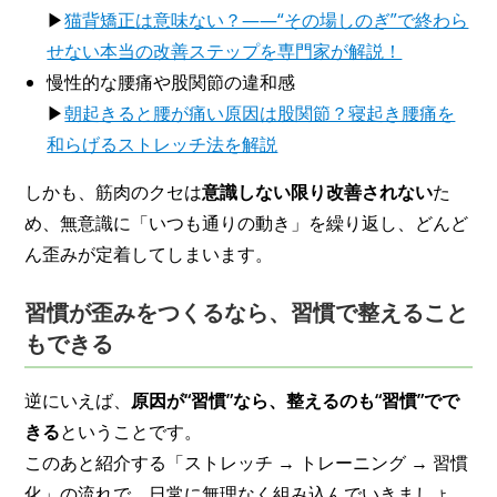
▶
猫背矯正は意味ない？――“その場しのぎ”で終わら
せない本当の改善ステップを専門家が解説！
慢性的な腰痛や股関節の違和感
▶
朝起きると腰が痛い原因は股関節？寝起き腰痛を
和らげるストレッチ法を解説
しかも、筋肉のクセは
意識しない限り改善されない
た
め、無意識に「いつも通りの動き」を繰り返し、どんど
ん歪みが定着してしまいます。
習慣が歪みをつくるなら、習慣で整えること
もできる
逆にいえば、
原因が“習慣”なら、整えるのも“習慣”でで
きる
ということです。
このあと紹介する「ストレッチ → トレーニング → 習慣
化」の流れで、日常に無理なく組み込んでいきましょ