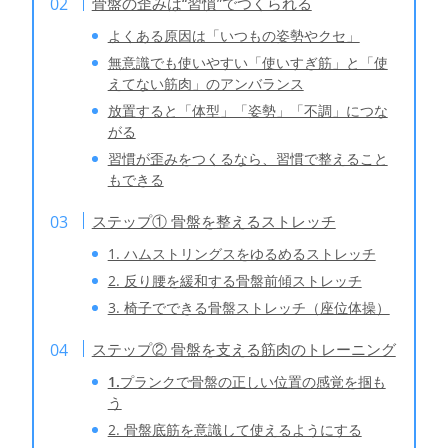
骨盤の歪みは“習慣”でつくられる
よくある原因は「いつもの姿勢やクセ」
無意識でも使いやすい「使いすぎ筋」と「使
えてない筋肉」のアンバランス
放置すると「体型」「姿勢」「不調」につな
がる
習慣が歪みをつくるなら、習慣で整えること
もできる
ステップ① 骨盤を整えるストレッチ
1. ハムストリングスをゆるめるストレッチ
2. 反り腰を緩和する骨盤前傾ストレッチ
3. 椅子でできる骨盤ストレッチ（座位体操）
ステップ② 骨盤を支える筋肉のトレーニング
1.
プランクで骨盤の正しい位置の感覚を掴も
う
2. 骨盤底筋を意識して使えるようにする