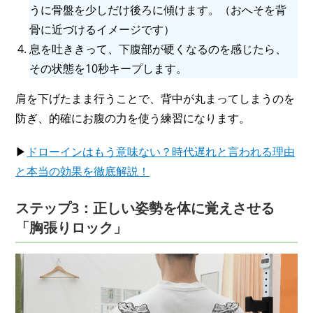
うに骨盤を少しだけ後ろに傾けます。（おへそを背
骨に近づけるイメージです）
息を吐ききって、下腹部が硬くなるのを感じたら、
その状態を10秒キープします。
肩を下げたまま行うことで、背中が丸まってしまうのを
防ぎ、的確にお腹の力を使う練習になります。
▶
ドローインはもう意味ない？時代遅れと言われる理由
と本当の効果を徹底解説！
ステップ3：正しい姿勢を体に覚えさせる
「胸張りロック」