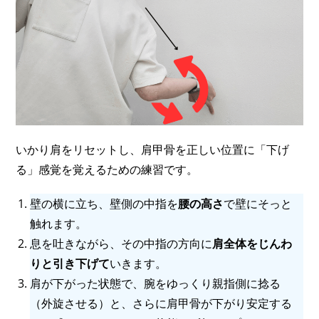
いかり肩をリセットし、肩甲骨を正しい位置に「下げ
る」感覚を覚えるための練習です。
壁の横に立ち、壁側の中指を
腰の高さ
で壁にそっと
触れます。
息を吐きながら、その中指の方向に
肩全体をじんわ
りと引き下げて
いきます。
肩が下がった状態で、腕をゆっくり親指側に捻る
（外旋させる）と、さらに肩甲骨が下がり安定する