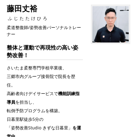
藤田丈裕
ふじたたけひろ
柔道整復師/姿勢改善パーソナルトレー
ナー
整体と運動で再現性の高い姿
勢改善！
さいたま柔整専門学校卒業後、
三郷市内グループ接骨院で院長を歴
任。
高齢者向けデイサービスで
機能訓練指
導員
を担当し、
転倒予防プログラムを構築。
日暮里駅徒歩5分の
「姿勢改善Studio きずな日暮里」
を運
営中。