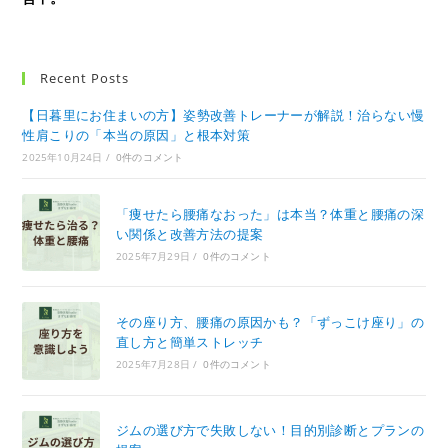
Recent Posts
【日暮里にお住まいの方】姿勢改善トレーナーが解説！治らない慢
性肩こりの「本当の原因」と根本対策
2025年10月24日
/
0件のコメント
「痩せたら腰痛なおった」は本当？体重と腰痛の深
い関係と改善方法の提案
2025年7月29日
/
0件のコメント
その座り方、腰痛の原因かも？「ずっこけ座り」の
直し方と簡単ストレッチ
2025年7月28日
/
0件のコメント
ジムの選び方で失敗しない！目的別診断とプランの