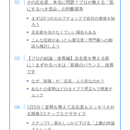
その左右差、本当に問題？プロが教える「気
にするべき歪み」の判断基準
まずは5つのセルフチェックで自分の身体を知
ろう
左右差を治さなくていい場合もある
こんな症状があったら要注意！専門家への相
談も検討しよう
【プロの結論：改善編】左右差を整える前
に！まずやるべきは「前後のバランス」改善
です
なぜ「前後」が「左右」より先なのか？
あなたの姿勢はどのタイプ？壁立ちで簡単チ
ェック
1日5分！姿勢を整えて左右差もスッキリさせ
る簡単3ステップエクササイズ
ステップ1：肩をしっかり下げる「上腕の外旋
ストレッチ」