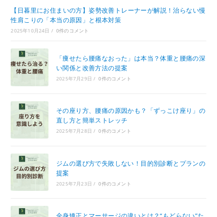
【日暮里にお住まいの方】姿勢改善トレーナーが解説！治らない慢
性肩こりの「本当の原因」と根本対策
2025年10月24日
/
0件のコメント
「痩せたら腰痛なおった」は本当？体重と腰痛の深
い関係と改善方法の提案
2025年7月29日
/
0件のコメント
その座り方、腰痛の原因かも？「ずっこけ座り」の
直し方と簡単ストレッチ
2025年7月28日
/
0件のコメント
ジムの選び方で失敗しない！目的別診断とプランの
提案
2025年7月23日
/
0件のコメント
全身矯正とマーサージの違いとは？“もどらない”た