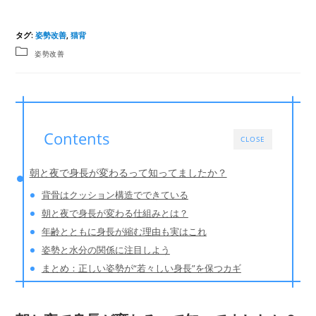
タグ
:
姿勢改善
,
猫背
姿勢改善
Contents
CLOSE
朝と夜で身長が変わるって知ってましたか？
背骨はクッション構造でできている
朝と夜で身長が変わる仕組みとは？
年齢とともに身長が縮む理由も実はこれ
姿勢と水分の関係に注目しよう
まとめ：正しい姿勢が“若々しい身長”を保つカギ