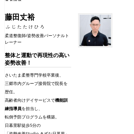
藤田丈裕
ふじたたけひろ
柔道整復師/姿勢改善パーソナルト
レーナー
整体と運動で再現性の高い
姿勢改善！
さいたま柔整専門学校卒業後、
三郷市内グループ接骨院で院長を
歴任。
高齢者向けデイサービスで
機能訓
練指導員
を担当し、
転倒予防プログラムを構築。
日暮里駅徒歩5分の
「姿勢改善Studio きずな日暮里」