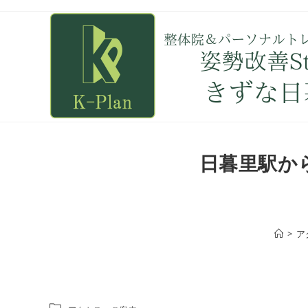
日暮里駅から
>
ア