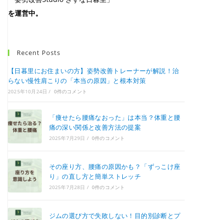
を運営中。
Recent Posts
【日暮里にお住まいの方】姿勢改善トレーナーが解説！治
らない慢性肩こりの「本当の原因」と根本対策
2025年10月24日
/
0件のコメント
「痩せたら腰痛なおった」は本当？体重と腰
痛の深い関係と改善方法の提案
2025年7月29日
/
0件のコメント
その座り方、腰痛の原因かも？「ずっこけ座
り」の直し方と簡単ストレッチ
2025年7月28日
/
0件のコメント
ジムの選び方で失敗しない！目的別診断とプ