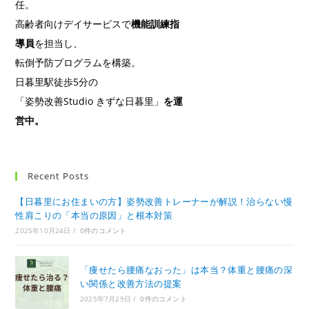
任。
高齢者向けデイサービスで
機能訓練指
導員
を担当し、
転倒予防プログラムを構築。
日暮里駅徒歩5分の
「姿勢改善Studio きずな日暮里」
を運
営中。
Recent Posts
【日暮里にお住まいの方】姿勢改善トレーナーが解説！治らない慢
性肩こりの「本当の原因」と根本対策
2025年10月24日
/
0件のコメント
「痩せたら腰痛なおった」は本当？体重と腰痛の深
い関係と改善方法の提案
2025年7月29日
/
0件のコメント