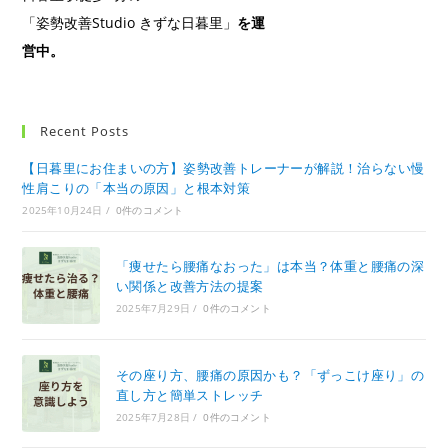
「姿勢改善Studio きずな日暮里」
を運
営中。
Recent Posts
【日暮里にお住まいの方】姿勢改善トレーナーが解説！治らない慢
性肩こりの「本当の原因」と根本対策
2025年10月24日
/
0件のコメント
「痩せたら腰痛なおった」は本当？体重と腰痛の深
い関係と改善方法の提案
2025年7月29日
/
0件のコメント
その座り方、腰痛の原因かも？「ずっこけ座り」の
直し方と簡単ストレッチ
2025年7月28日
/
0件のコメント