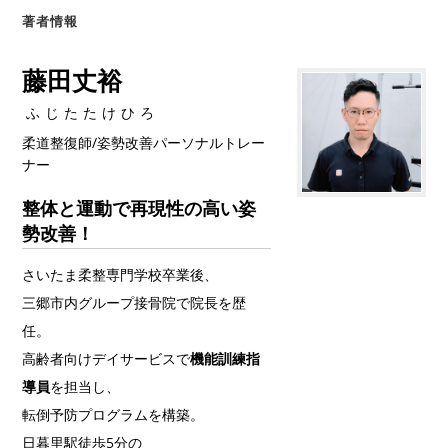
著者情報
藤田丈裕
ふじたたけひろ
柔道整復師/姿勢改善パーソナルトレー
ナー
整体と運動で再現性の高い姿
勢改善！
さいたま柔整専門学校卒業後、
三郷市内グループ接骨院で院長を歴
任。
高齢者向けデイサービスで
機能訓練指
導員
を担当し、
転倒予防プログラムを構築。
日暮里駅徒歩5分の