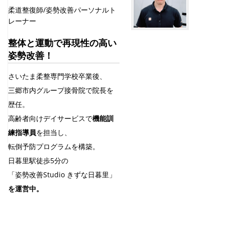
柔道整復師/姿勢改善パーソナルト
レーナー
整体と運動で再現性の高い
姿勢改善！
さいたま柔整専門学校卒業後、
三郷市内グループ接骨院で院長を
歴任。
高齢者向けデイサービスで
機能訓
練指導員
を担当し、
転倒予防プログラムを構築。
日暮里駅徒歩5分の
「姿勢改善Studio きずな日暮里」
を運営中。