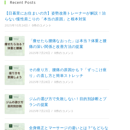
Recent Posts
【日暮里にお住まいの方】姿勢改善トレーナーが解説！治
らない慢性肩こりの「本当の原因」と根本対策
2025年10月24日
/
0件のコメント
「痩せたら腰痛なおった」は本当？体重と腰
痛の深い関係と改善方法の提案
2025年7月29日
/
0件のコメント
その座り方、腰痛の原因かも？「ずっこけ座
り」の直し方と簡単ストレッチ
2025年7月28日
/
0件のコメント
ジムの選び方で失敗しない！目的別診断とプ
ランの提案
2025年7月23日
/
0件のコメント
全身矯正とマーサージの違いとは？“もどらな