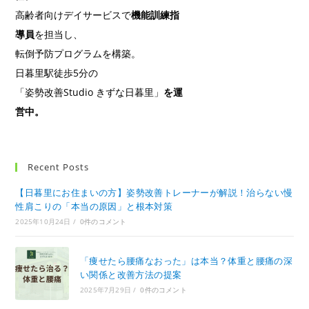
高齢者向けデイサービスで
機能訓練指
導員
を担当し、
転倒予防プログラムを構築。
日暮里駅徒歩5分の
「姿勢改善Studio きずな日暮里」
を運
営中。
Recent Posts
【日暮里にお住まいの方】姿勢改善トレーナーが解説！治らない慢
性肩こりの「本当の原因」と根本対策
2025年10月24日
/
0件のコメント
「痩せたら腰痛なおった」は本当？体重と腰痛の深
い関係と改善方法の提案
2025年7月29日
/
0件のコメント