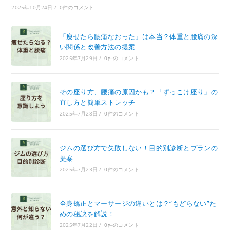
2025年10月24日
/
0件のコメント
「痩せたら腰痛なおった」は本当？体重と腰痛の深
い関係と改善方法の提案
2025年7月29日
/
0件のコメント
その座り方、腰痛の原因かも？「ずっこけ座り」の
直し方と簡単ストレッチ
2025年7月28日
/
0件のコメント
ジムの選び方で失敗しない！目的別診断とプランの
提案
2025年7月23日
/
0件のコメント
全身矯正とマーサージの違いとは？“もどらない”た
めの秘訣を解説！
2025年7月22日
/
0件のコメント