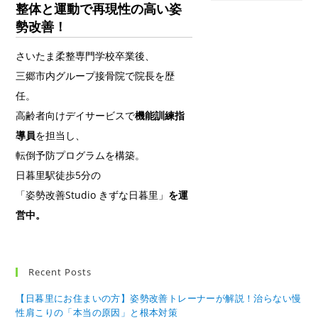
整体と運動で再現性の高い姿
勢改善！
さいたま柔整専門学校卒業後、
三郷市内グループ接骨院で院長を歴
任。
高齢者向けデイサービスで
機能訓練指
導員
を担当し、
転倒予防プログラムを構築。
日暮里駅徒歩5分の
「姿勢改善Studio きずな日暮里」
を運
営中。
Recent Posts
【日暮里にお住まいの方】姿勢改善トレーナーが解説！治らない慢
性肩こりの「本当の原因」と根本対策