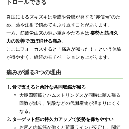
トロールできる
炎症によるズキズキは滑膜や骨膜が発する“赤信号”のた
め、薬や注射で鎮めてもぶり返すことがあります。
一方、筋疲労由来の鈍い重さやだるさは
姿勢と筋持久
力の改善でほぼ消せる痛み
。
ここにフォーカスすると「痛みが減った！」という体験
が得やすく、継続のモチベーションも上がります。
痛みが減る3つの理由
骨で支えると余計な共同収縮が減る
大腿四頭筋とハムストリングスが同時に踏ん張る
回数が減り、乳酸などの代謝産物が溜まりにくく
なる。
ターゲット筋の持久力アップで姿勢を保ちやすい
お尻と内転筋が働くと荷重ラインが安定し、関節