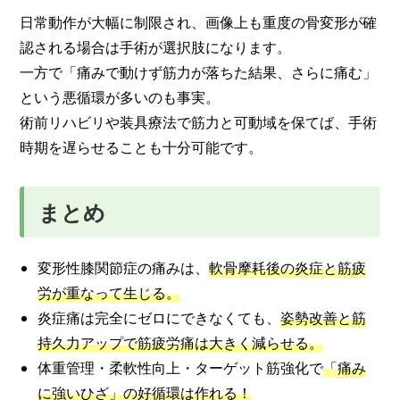
日常動作が大幅に制限され、画像上も重度の骨変形が確
認される場合は手術が選択肢になります。
一方で「痛みで動けず筋力が落ちた結果、さらに痛む」
という悪循環が多いのも事実。
術前リハビリや装具療法で筋力と可動域を保てば、手術
時期を遅らせることも十分可能です。
まとめ
変形性膝関節症の痛みは、
軟骨摩耗後の炎症と筋疲
労が重なって生じる。
炎症痛は完全にゼロにできなくても、
姿勢改善と筋
持久力アップで筋疲労痛は大きく減らせる。
体重管理・柔軟性向上・ターゲット筋強化で
「痛み
に強いひざ」の好循環は作れる！