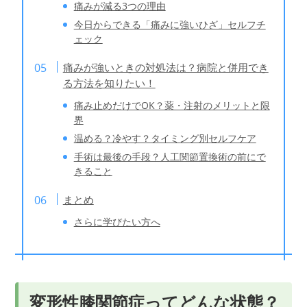
痛みが減る3つの理由
今日からできる「痛みに強いひざ」セルフチ
ェック
痛みが強いときの対処法は？病院と併用でき
る方法を知りたい！
痛み止めだけでOK？薬・注射のメリットと限
界
温める？冷やす？タイミング別セルフケア
手術は最後の手段？人工関節置換術の前にで
きること
まとめ
さらに学びたい方へ
変形性膝関節症ってどんな状態？