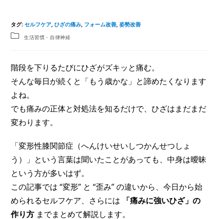
タグ
:
セルフケア
,
ひざの痛み
,
フォーム改善
,
姿勢改善
生活習慣・自律神経
階段を下りるたびにひざがズキッと痛む。
そんな毎日が続くと「もう歳かな」と諦めたくなります
よね。
でも痛みの正体と対処法を知るだけで、ひざはまだまだ
変わります。
「変形性膝関節症（へんけいせいしつかんせつしょ
う）」という言葉は聞いたことがあっても、中身は曖昧
という方が多いはず。
この記事では “変形” と “歪み” の違いから、今日から始
められるセルフケア、さらには
「痛みに強いひざ」の
作り方
までまとめて解説します。