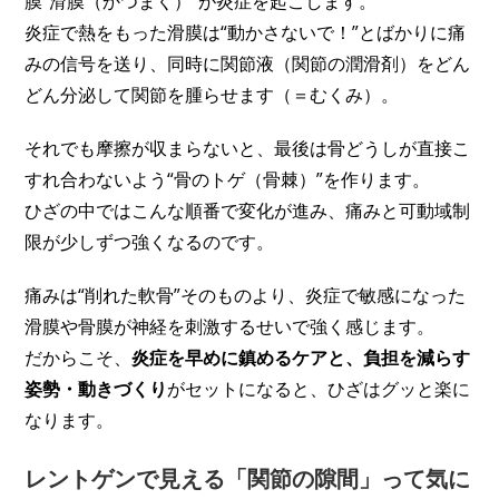
膜“滑膜（かつまく）”が炎症を起こします。
炎症で熱をもった滑膜は“動かさないで！”とばかりに痛
みの信号を送り、同時に関節液（関節の潤滑剤）をどん
どん分泌して関節を腫らせます（＝むくみ）。
それでも摩擦が収まらないと、最後は骨どうしが直接こ
すれ合わないよう“骨のトゲ（骨棘）”を作ります。
ひざの中ではこんな順番で変化が進み、痛みと可動域制
限が少しずつ強くなるのです。
痛みは“削れた軟骨”そのものより、炎症で敏感になった
滑膜や骨膜が神経を刺激するせいで強く感じます。
だからこそ、
炎症を早めに鎮めるケアと、負担を減らす
姿勢・動きづくり
がセットになると、ひざはグッと楽に
なります。
レントゲンで見える「関節の隙間」って気に