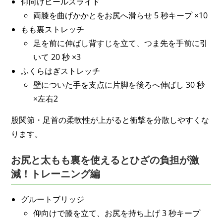
仰向けヒールスライド
両膝を曲げかかとをお尻へ滑らせ 5 秒キープ ×10
もも裏ストレッチ
足を前に伸ばし背すじを立て、つま先を手前に引
いて 20 秒 ×3
ふくらはぎストレッチ
壁についた手を支点に片脚を後ろへ伸ばし 30 秒
×左右2
股関節・足首の柔軟性が上がると衝撃を分散しやすくな
ります。
お尻と太もも裏を使えるとひざの負担が激
減！トレーニング編
グルートブリッジ
仰向けで膝を立て、お尻を持ち上げ 3 秒キープ