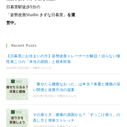
日暮里駅徒歩5分の
「姿勢改善Studio きずな日暮里」
を運
営中。
Recent Posts
【日暮里にお住まいの方】姿勢改善トレーナーが解説！治らない慢
性肩こりの「本当の原因」と根本対策
2025年10月24日
/
0件のコメント
「痩せたら腰痛なおった」は本当？体重と腰痛の深
い関係と改善方法の提案
2025年7月29日
/
0件のコメント
その座り方、腰痛の原因かも？「ずっこけ座り」の
直し方と簡単ストレッチ
2025年7月28日
/
0件のコメント