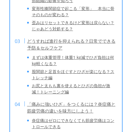
部組織の影響を知ろう
変形性膝関節症で起こる「変形」 本当に骨
そのものが変わる？
歪みはリセットできるけど変形は戻らない？
じゃあどう対処する？
どうすれば進行を抑えられる？日常でできる
予防＆セルフケア
まずは体重管理！体重1 kg減でひざ負担は何
kg軽くなる？
股関節と足首をほぐすとひざが楽になる？ス
トレッチ編
お尻と太もも裏を使えるとひざの負担が激
減！トレーニング編
「痛みに強いひざ」をつくるには？炎症痛と
筋疲労痛の違いを味方にしよう！
炎症痛はゼロにできなくても筋疲労痛はコン
トロールできる