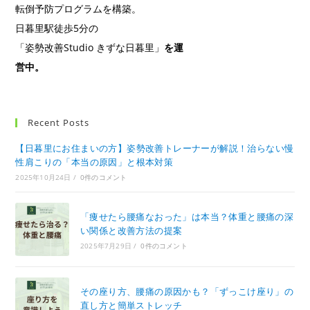
転倒予防プログラムを構築。
日暮里駅徒歩5分の
「姿勢改善Studio きずな日暮里」
を運
営中。
Recent Posts
【日暮里にお住まいの方】姿勢改善トレーナーが解説！治らない慢
性肩こりの「本当の原因」と根本対策
2025年10月24日
/
0件のコメント
「痩せたら腰痛なおった」は本当？体重と腰痛の深
い関係と改善方法の提案
2025年7月29日
/
0件のコメント
その座り方、腰痛の原因かも？「ずっこけ座り」の
直し方と簡単ストレッチ